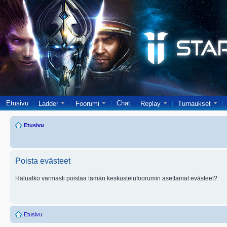
Etusivu
Chat
Ladder
Foorumi
Replay
Turnaukset
Etusivu
Poista evästeet
Haluatko varmasti poistaa tämän keskustelufoorumin asettamat evästeet?
Etusivu