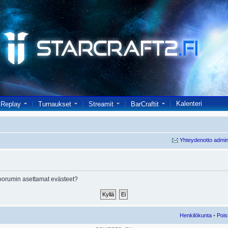
Kalenteri
Replay
Turnaukset
Streamit
BarCraftit
Yhteydenotto admin
oorumin asettamat evästeet?
Henkilökunta
•
Pois