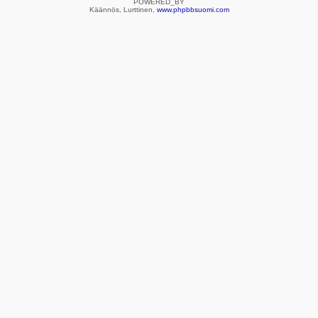
POWERED_BY
Käännös, Lurttinen,
www.phpbbsuomi.com