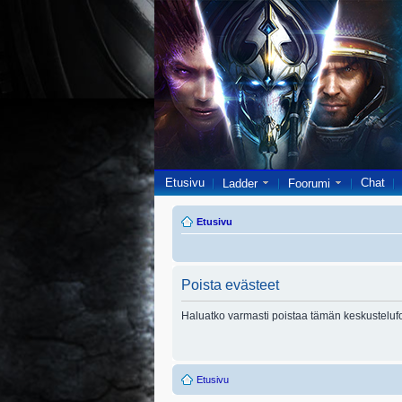
Etusivu
Chat
Ladder
Foorumi
Etusivu
Poista evästeet
Haluatko varmasti poistaa tämän keskusteluf
Etusivu