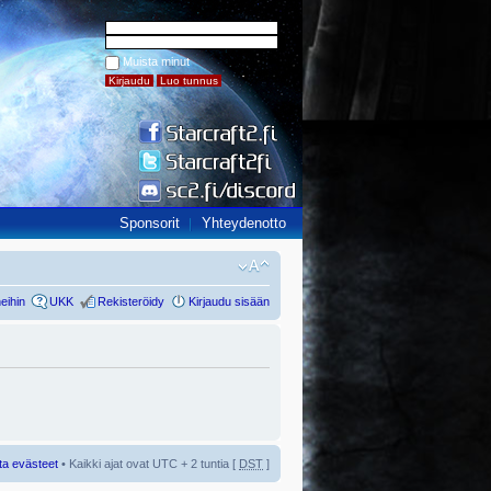
Muista minut
Sponsorit
Yhteydenotto
eihin
UKK
Rekisteröidy
Kirjaudu sisään
ta evästeet
• Kaikki ajat ovat UTC + 2 tuntia [
DST
]