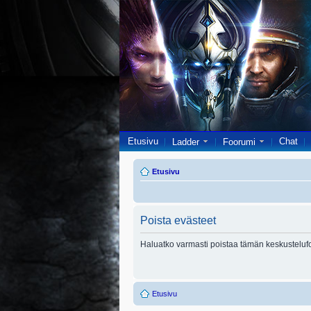
Etusivu
Chat
Ladder
Foorumi
Etusivu
Poista evästeet
Haluatko varmasti poistaa tämän keskusteluf
Etusivu