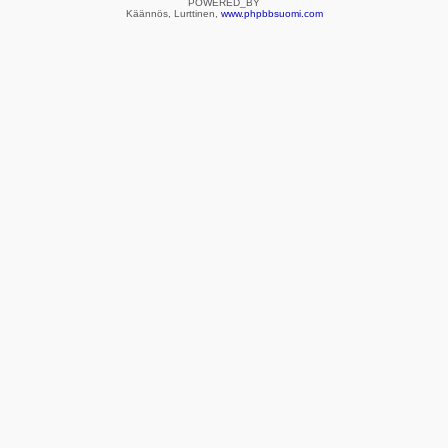
POWERED_BY
Käännös, Lurttinen,
www.phpbbsuomi.com