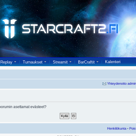
Kalenteri
Replay
Turnaukset
Streamit
BarCraftit
Yhteydenotto admin
oorumin asettamat evästeet?
Henkilökunta
•
Pois