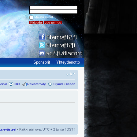
Muista minut
Sponsorit
Yhteydenotto
eihin
UKK
Rekisteröidy
Kirjaudu sisään
ta evästeet
• Kaikki ajat ovat UTC + 2 tuntia [
DST
]