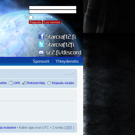
Muista minut
Sponsorit
Yhteydenotto
eihin
UKK
Rekisteröidy
Kirjaudu sisään
ta evästeet
• Kaikki ajat ovat UTC + 2 tuntia [
DST
]