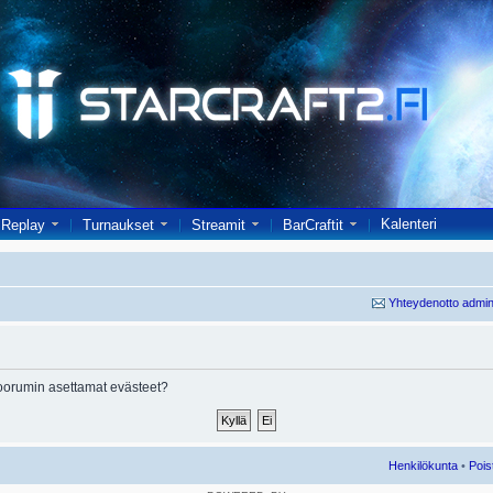
Kalenteri
Replay
Turnaukset
Streamit
BarCraftit
Yhteydenotto admin
oorumin asettamat evästeet?
Henkilökunta
•
Pois