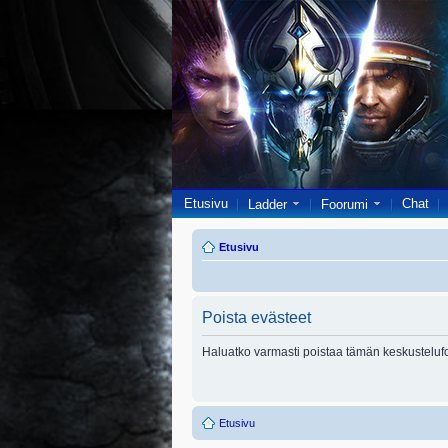
Etusivu
Chat
Ladder
Foorumi
Etusivu
Poista evästeet
Haluatko varmasti poistaa tämän keskusteluf
Etusivu