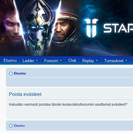
Etusivu
Chat
Ladder
Foorumi
Replay
Turnaukset
Etusivu
Poista evästeet
Haluatko varmasti poistaa tämän keskustelufoorumin asettamat evästeet?
Etusivu