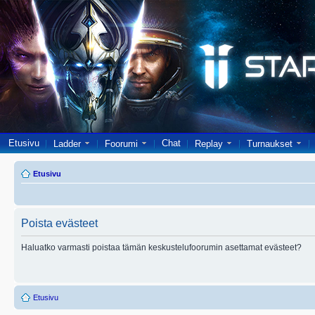
Etusivu
Chat
Ladder
Foorumi
Replay
Turnaukset
Etusivu
Poista evästeet
Haluatko varmasti poistaa tämän keskustelufoorumin asettamat evästeet?
Etusivu