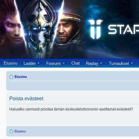
Etusivu
Chat
Ladder
Foorumi
Replay
Turnaukset
Etusivu
Poista evästeet
Haluatko varmasti poistaa tämän keskustelufoorumin asettamat evästeet?
Etusivu