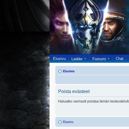
Etusivu
Chat
Ladder
Foorumi
Etusivu
Poista evästeet
Haluatko varmasti poistaa tämän keskusteluf
Etusivu