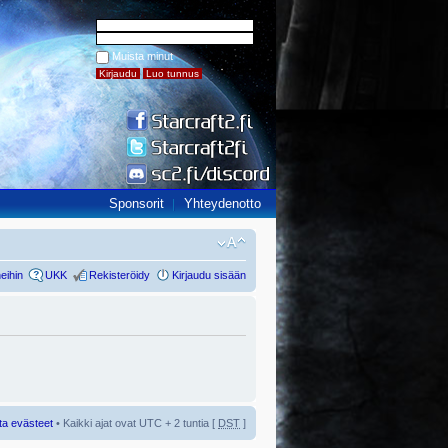
Muista minut
Sponsorit
Yhteydenotto
eihin
UKK
Rekisteröidy
Kirjaudu sisään
ta evästeet
• Kaikki ajat ovat UTC + 2 tuntia [
DST
]