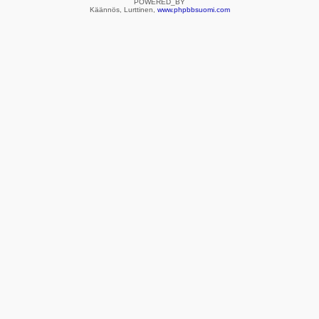
POWERED_BY
Käännös, Lurttinen,
www.phpbbsuomi.com