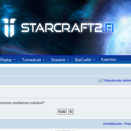
Kalenteri
Replay
Turnaukset
Streamit
BarCraftit
Yhteydenotto admin
oorumin asettamat evästeet?
Henkilökunta
•
Pois