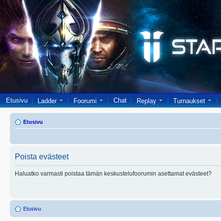
Etusivu
Chat
Ladder
Foorumi
Replay
Turnaukset
Etusivu
Poista evästeet
Haluatko varmasti poistaa tämän keskustelufoorumin asettamat evästeet?
Etusivu