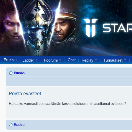
Etusivu
Chat
Ladder
Foorumi
Replay
Turnaukset
Etusivu
Poista evästeet
Haluatko varmasti poistaa tämän keskustelufoorumin asettamat evästeet?
Etusivu