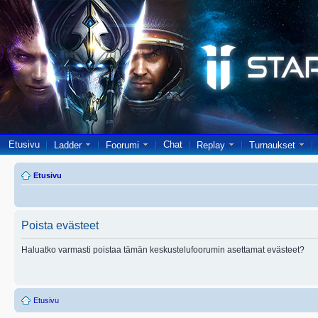
Etusivu
Chat
Ladder
Foorumi
Replay
Turnaukset
Etusivu
Poista evästeet
Haluatko varmasti poistaa tämän keskustelufoorumin asettamat evästeet?
Etusivu