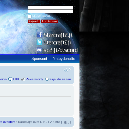
Muista minut
Sponsorit
Yhteydenotto
eihin
UKK
Rekisteröidy
Kirjaudu sisään
ta evästeet
• Kaikki ajat ovat UTC + 2 tuntia [
DST
]