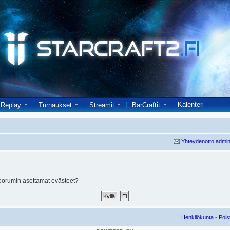
Kalenteri
Replay
Turnaukset
Streamit
BarCraftit
Yhteydenotto admin
oorumin asettamat evästeet?
Henkilökunta
•
Pois