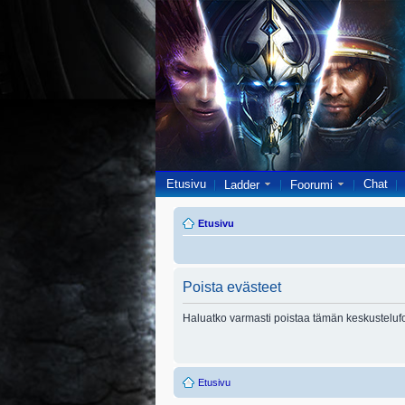
Etusivu
Chat
Ladder
Foorumi
Etusivu
Poista evästeet
Haluatko varmasti poistaa tämän keskusteluf
Etusivu