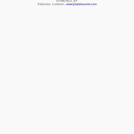
POWERED_BY
Käännös, Lurttinen,
www.phpbbsuomi.com