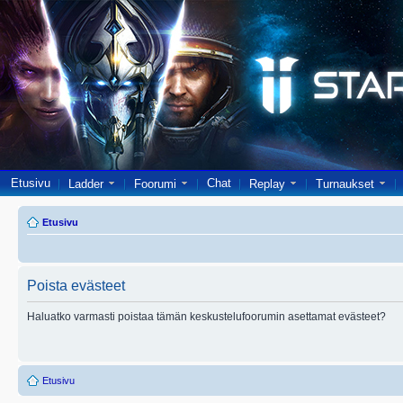
Etusivu
Chat
Ladder
Foorumi
Replay
Turnaukset
Etusivu
Poista evästeet
Haluatko varmasti poistaa tämän keskustelufoorumin asettamat evästeet?
Etusivu