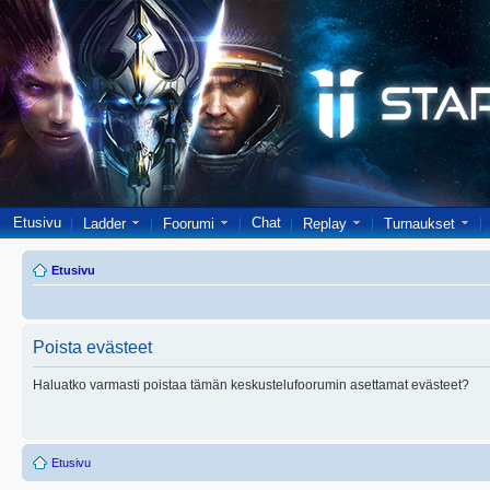
Etusivu
Chat
Ladder
Foorumi
Replay
Turnaukset
Etusivu
Poista evästeet
Haluatko varmasti poistaa tämän keskustelufoorumin asettamat evästeet?
Etusivu