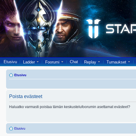
Etusivu
Chat
Ladder
Foorumi
Replay
Turnaukset
Etusivu
Poista evästeet
Haluatko varmasti poistaa tämän keskustelufoorumin asettamat evästeet?
Etusivu