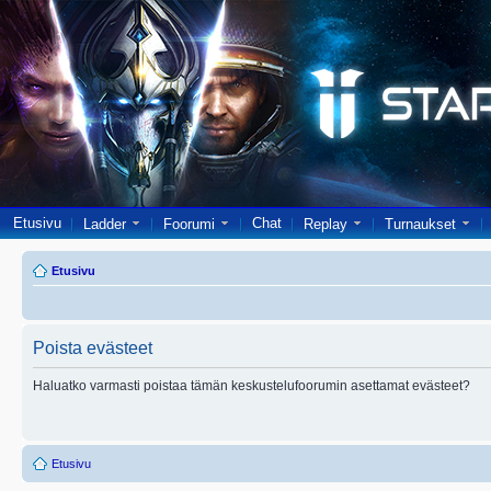
Etusivu
Chat
Ladder
Foorumi
Replay
Turnaukset
Etusivu
Poista evästeet
Haluatko varmasti poistaa tämän keskustelufoorumin asettamat evästeet?
Etusivu