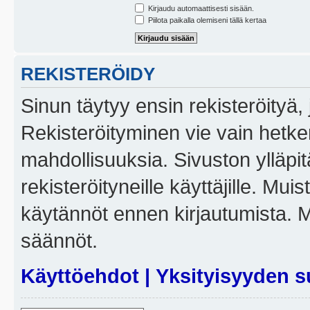
Kirjaudu automaattisesti sisään.
Piilota paikalla olemiseni tällä kertaa
REKISTERÖIDY
Sinun täytyy ensin rekisteröityä, j
Rekisteröityminen vie vain hetken
mahdollisuuksia. Sivuston ylläpit
rekisteröityneille käyttäjille. Mui
käytännöt ennen kirjautumista. 
säännöt.
Käyttöehdot
|
Yksityisyyden s