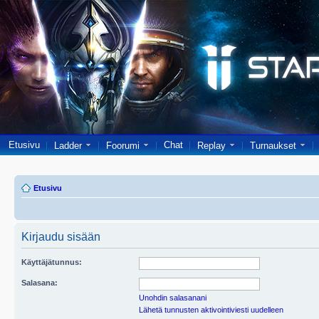
Etusivu
Chat
Ladder
Foorumi
Replay
Turnaukset
Etusivu
Kirjaudu sisään
Käyttäjätunnus:
Salasana:
Unohdin salasanani
Lähetä tunnusten aktivointiviesti uudelleen