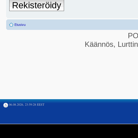
Rekisteröidy
Etusivu
P
Käännös, Lurtti
06.08.2026, 23:59:28 EEST