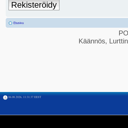
Rekisteröidy
Etusivu
P
Käännös, Lurtti
06.08.2026, 11:31:37 EEST