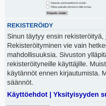
Kirjaudu automaattisesti sisään.
Piilota paikalla olemiseni tällä kertaa
REKISTERÖIDY
Sinun täytyy ensin rekisteröityä, j
Rekisteröityminen vie vain hetken
mahdollisuuksia. Sivuston ylläpit
rekisteröityneille käyttäjille. Mui
käytännöt ennen kirjautumista. 
säännöt.
Käyttöehdot
|
Yksityisyyden s