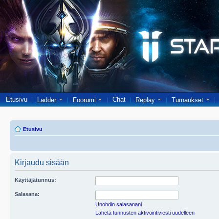
Etusivu
Chat
Ladder
Foorumi
Replay
Turnaukset
Etusivu
Kirjaudu sisään
Käyttäjätunnus:
Salasana:
Unohdin salasanani
Lähetä tunnusten aktivointiviesti uudelleen