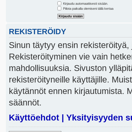
Kirjaudu automaattisesti sisään.
Piilota paikalla olemiseni tällä kertaa
REKISTERÖIDY
Sinun täytyy ensin rekisteröityä, j
Rekisteröityminen vie vain hetken
mahdollisuuksia. Sivuston ylläpit
rekisteröityneille käyttäjille. Mui
käytännöt ennen kirjautumista. 
säännöt.
Käyttöehdot
|
Yksityisyyden s