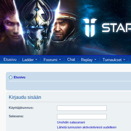
Etusivu
Chat
Ladder
Foorumi
Replay
Turnaukset
Etusivu
Kirjaudu sisään
Käyttäjätunnus:
Salasana:
Unohdin salasanani
Lähetä tunnusten aktivointiviesti uudelleen