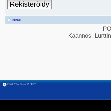
Rekisteröidy
Etusivu
P
Käännös, Lurtti
09.08.2026, 18:46:32 EEST