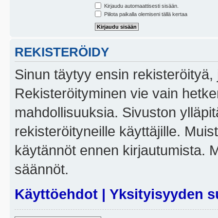
Kirjaudu automaattisesti sisään.
Piilota paikalla olemiseni tällä kertaa
REKISTERÖIDY
Sinun täytyy ensin rekisteröityä, j
Rekisteröityminen vie vain hetken
mahdollisuuksia. Sivuston ylläpit
rekisteröityneille käyttäjille. Mui
käytännöt ennen kirjautumista. 
säännöt.
Käyttöehdot
|
Yksityisyyden s