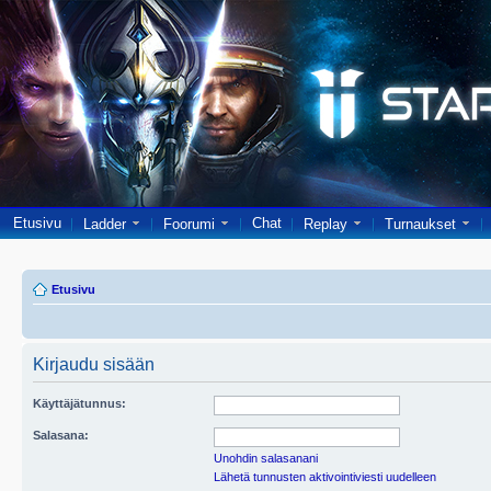
Etusivu
Chat
Ladder
Foorumi
Replay
Turnaukset
Etusivu
Kirjaudu sisään
Käyttäjätunnus:
Salasana:
Unohdin salasanani
Lähetä tunnusten aktivointiviesti uudelleen