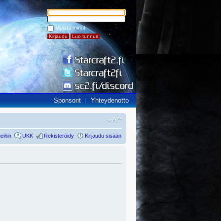
Muista minut
Sponsorit
Yhteydenotto
eihin
UKK
Rekisteröidy
Kirjaudu sisään