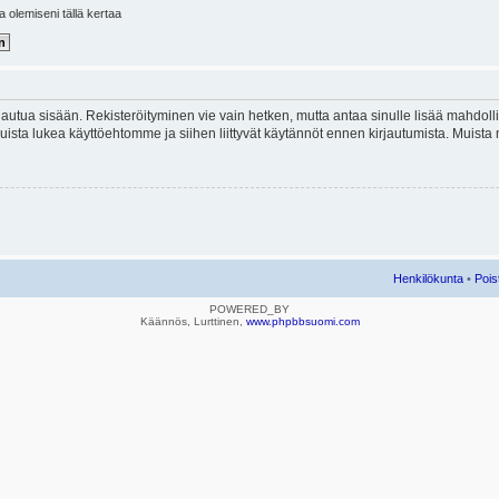
la olemiseni tällä kertaa
kirjautua sisään. Rekisteröityminen vie vain hetken, mutta antaa sinulle lisää mahdol
e. Muista lukea käyttöehtomme ja siihen liittyvät käytännöt ennen kirjautumista. Mui
Henkilökunta
•
Pois
POWERED_BY
Käännös, Lurttinen,
www.phpbbsuomi.com