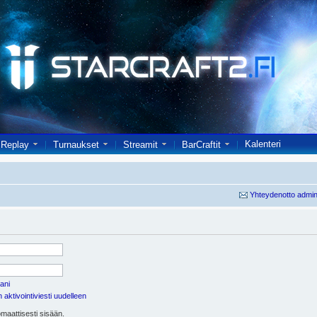
Kalenteri
Replay
Turnaukset
Streamit
BarCraftit
Yhteydenotto admin
ani
aktivointiviesti uudelleen
maattisesti sisään.