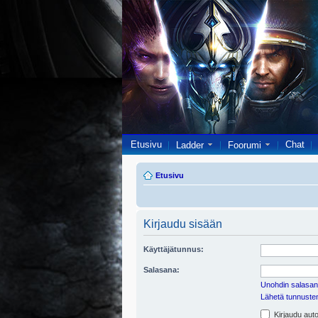
Etusivu
Chat
Ladder
Foorumi
Etusivu
Kirjaudu sisään
Käyttäjätunnus:
Salasana:
Unohdin salasan
Lähetä tunnusten 
Kirjaudu auto