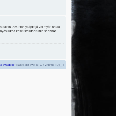
lisuuksia. Sivuston ylläpitäjä voi myös antaa
sta myös lukea keskustelufoorumin säännöt.
ta evästeet
• Kaikki ajat ovat UTC + 2 tuntia [
DST
]