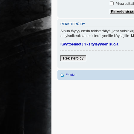
Piilota paikal
REKISTERÖIDY
Sinun täytyy ensin rekisteröityä, jotta voisit 
erityisoikeuksia rekisteröityneille käyttäjill
Käyttöehdot
|
Yksityisyyden suoja
Rekisteröidy
Etusivu