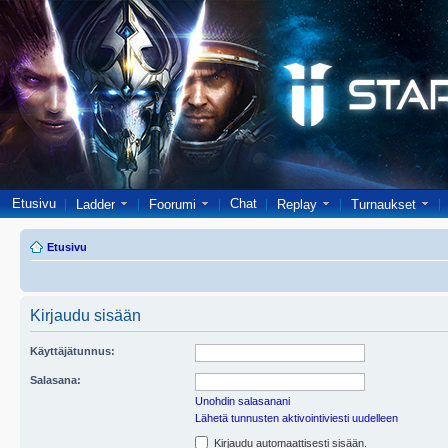
Etusivu
Chat
Ladder
Foorumi
Replay
Turnaukset
Etusivu
Kirjaudu sisään
Käyttäjätunnus:
Salasana:
Unohdin salasanani
Lähetä tunnusten aktivointiviesti uudelleen
Kirjaudu automaattisesti sisään.