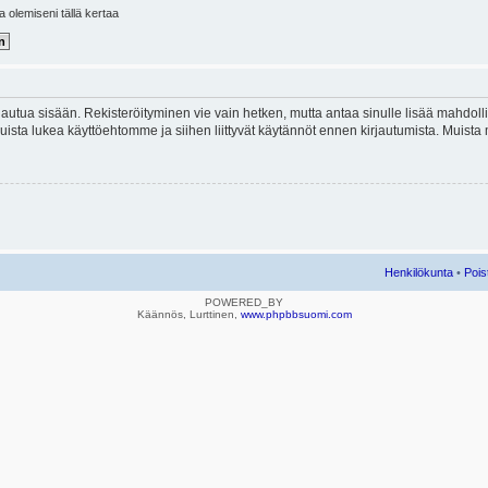
la olemiseni tällä kertaa
kirjautua sisään. Rekisteröityminen vie vain hetken, mutta antaa sinulle lisää mahdol
e. Muista lukea käyttöehtomme ja siihen liittyvät käytännöt ennen kirjautumista. Mui
Henkilökunta
•
Pois
POWERED_BY
Käännös, Lurttinen,
www.phpbbsuomi.com