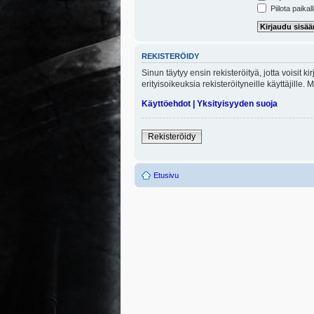
Piilota paikal
REKISTERÖIDY
Sinun täytyy ensin rekisteröityä, jotta voisit 
erityisoikeuksia rekisteröityneille käyttäjill
Käyttöehdot
|
Yksityisyyden suoja
Rekisteröidy
Etusivu