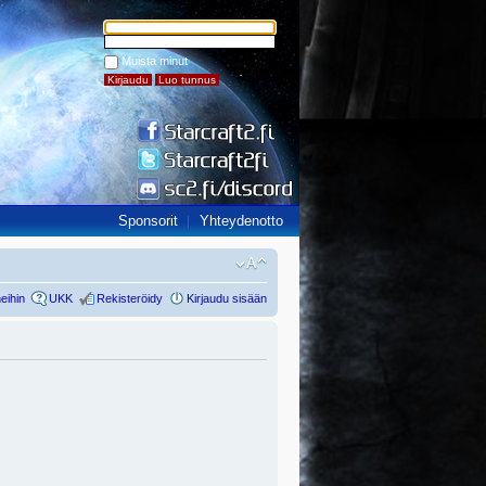
Muista minut
Sponsorit
Yhteydenotto
eihin
UKK
Rekisteröidy
Kirjaudu sisään