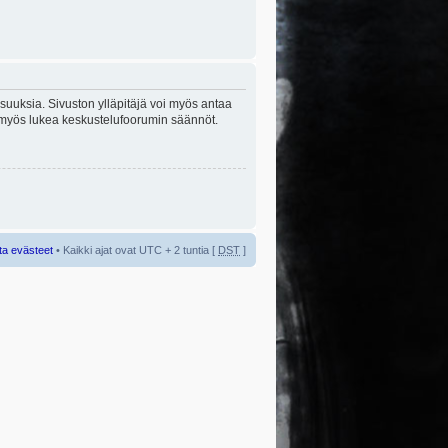
lisuuksia. Sivuston ylläpitäjä voi myös antaa
sta myös lukea keskustelufoorumin säännöt.
ta evästeet
• Kaikki ajat ovat UTC + 2 tuntia [
DST
]