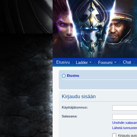
Etusivu
Chat
Ladder
Foorumi
Etusivu
Kirjaudu sisään
Käyttäjätunnus:
Salasana:
Unohdin salasan
Lähetä tunnusten 
Kirjaudu auto