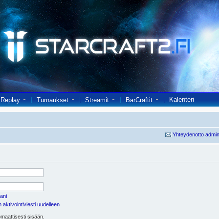
Kalenteri
Replay
Turnaukset
Streamit
BarCraftit
Yhteydenotto admin
ani
aktivointiviesti uudelleen
maattisesti sisään.