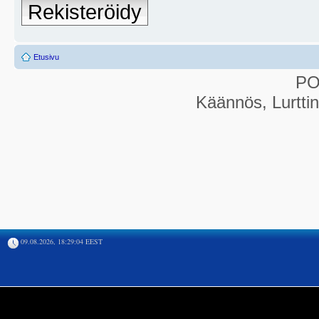
Rekisteröidy
Etusivu
P
Käännös, Lurtti
09.08.2026, 18:29:04 EEST