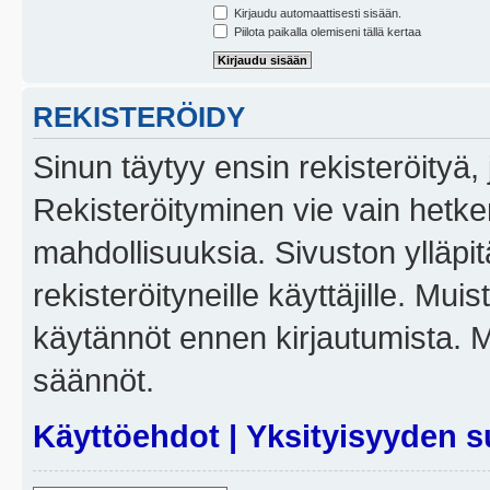
Kirjaudu automaattisesti sisään.
Piilota paikalla olemiseni tällä kertaa
REKISTERÖIDY
Sinun täytyy ensin rekisteröityä, j
Rekisteröityminen vie vain hetken
mahdollisuuksia. Sivuston ylläpit
rekisteröityneille käyttäjille. Mui
käytännöt ennen kirjautumista. 
säännöt.
Käyttöehdot
|
Yksityisyyden s