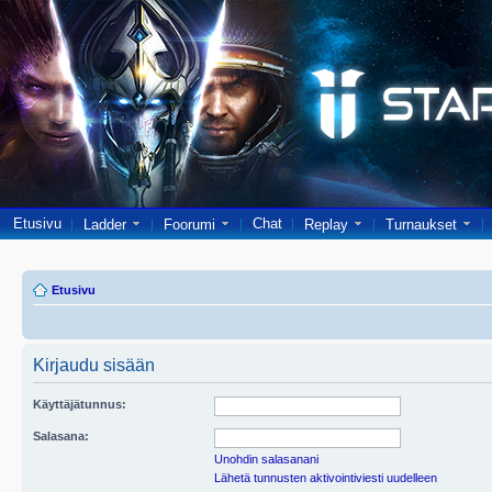
Etusivu
Chat
Ladder
Foorumi
Replay
Turnaukset
Etusivu
Kirjaudu sisään
Käyttäjätunnus:
Salasana:
Unohdin salasanani
Lähetä tunnusten aktivointiviesti uudelleen