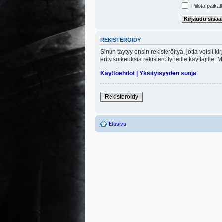
Piilota paikal
REKISTERÖIDY
Sinun täytyy ensin rekisteröityä, jotta voisit 
erityisoikeuksia rekisteröityneille käyttäjill
Käyttöehdot
|
Yksityisyyden suoja
Rekisteröidy
Etusivu