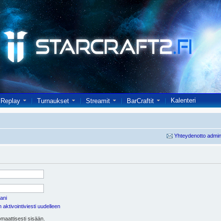
Kalenteri
Replay
Turnaukset
Streamit
BarCraftit
Yhteydenotto admin
ani
aktivointiviesti uudelleen
maattisesti sisään.