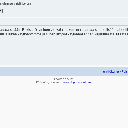
la olemiseni tällä kertaa
kirjautua sisään. Rekisteröityminen vie vain hetken, mutta antaa sinulle lisää mahdol
e. Muista lukea käyttöehtomme ja siihen liittyvät käytännöt ennen kirjautumista. Mui
Henkilökunta
•
Pois
POWERED_BY
Käännös, Lurttinen,
www.phpbbsuomi.com