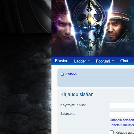
Etusivu
Chat
Ladder
Foorumi
Etusivu
Kirjaudu sisään
Käyttäjätunnus:
Salasana:
Unohdin salasan
Lähetä tunnusten 
Kirjaudu auto