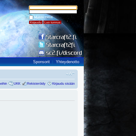
Muista minut
Sponsorit
Yhteydenotto
eihin
UKK
Rekisteröidy
Kirjaudu sisään