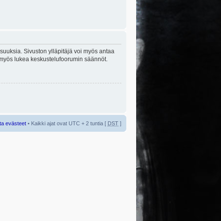
lisuuksia. Sivuston ylläpitäjä voi myös antaa
sta myös lukea keskustelufoorumin säännöt.
ta evästeet
• Kaikki ajat ovat UTC + 2 tuntia [
DST
]