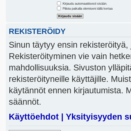
Kirjaudu automaattisesti sisään.
Piilota paikalla olemiseni tällä kertaa
REKISTERÖIDY
Sinun täytyy ensin rekisteröityä, j
Rekisteröityminen vie vain hetken
mahdollisuuksia. Sivuston ylläpit
rekisteröityneille käyttäjille. Mui
käytännöt ennen kirjautumista. 
säännöt.
Käyttöehdot
|
Yksityisyyden s