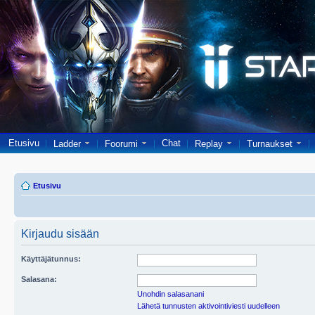
Etusivu
Chat
Ladder
Foorumi
Replay
Turnaukset
Etusivu
Kirjaudu sisään
Käyttäjätunnus:
Salasana:
Unohdin salasanani
Lähetä tunnusten aktivointiviesti uudelleen