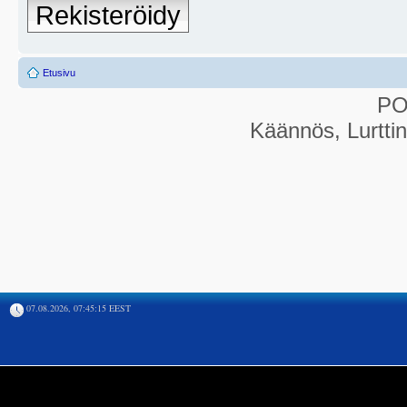
Rekisteröidy
Etusivu
P
Käännös, Lurtti
07.08.2026, 07:45:15 EEST