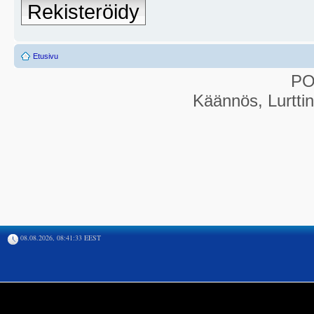
Rekisteröidy
Etusivu
P
Käännös, Lurtti
08.08.2026, 08:41:33 EEST