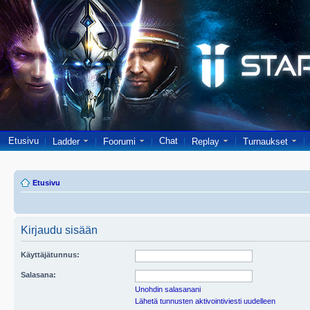
Etusivu
Chat
Ladder
Foorumi
Replay
Turnaukset
Etusivu
Kirjaudu sisään
Käyttäjätunnus:
Salasana:
Unohdin salasanani
Lähetä tunnusten aktivointiviesti uudelleen