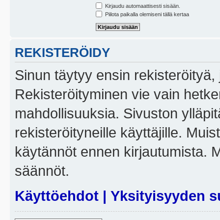
Kirjaudu automaattisesti sisään.
Piilota paikalla olemiseni tällä kertaa
REKISTERÖIDY
Sinun täytyy ensin rekisteröityä, j
Rekisteröityminen vie vain hetken
mahdollisuuksia. Sivuston ylläpit
rekisteröityneille käyttäjille. Mui
käytännöt ennen kirjautumista. 
säännöt.
Käyttöehdot
|
Yksityisyyden s