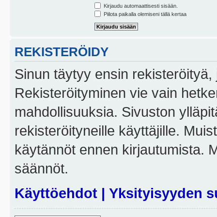
Kirjaudu automaattisesti sisään.
Piilota paikalla olemiseni tällä kertaa
REKISTERÖIDY
Sinun täytyy ensin rekisteröityä, j
Rekisteröityminen vie vain hetken
mahdollisuuksia. Sivuston ylläpit
rekisteröityneille käyttäjille. Mui
käytännöt ennen kirjautumista. 
säännöt.
Käyttöehdot
|
Yksityisyyden s