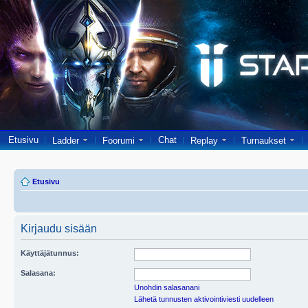
Etusivu
Chat
Ladder
Foorumi
Replay
Turnaukset
Etusivu
Kirjaudu sisään
Käyttäjätunnus:
Salasana:
Unohdin salasanani
Lähetä tunnusten aktivointiviesti uudelleen