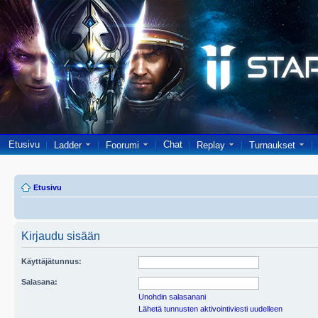
Etusivu
Chat
Ladder
Foorumi
Replay
Turnaukset
Etusivu
Kirjaudu sisään
Käyttäjätunnus:
Salasana:
Unohdin salasanani
Lähetä tunnusten aktivointiviesti uudelleen