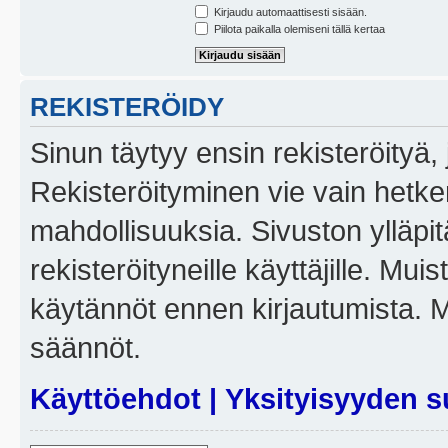
Kirjaudu automaattisesti sisään.
Piilota paikalla olemiseni tällä kertaa
REKISTERÖIDY
Sinun täytyy ensin rekisteröityä, j
Rekisteröityminen vie vain hetken
mahdollisuuksia. Sivuston ylläpit
rekisteröityneille käyttäjille. Mui
käytännöt ennen kirjautumista. 
säännöt.
Käyttöehdot
|
Yksityisyyden s