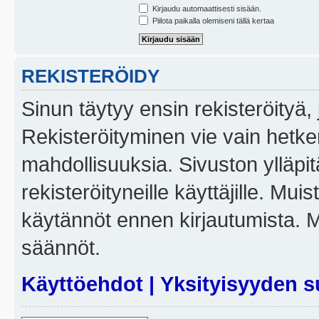
Kirjaudu automaattisesti sisään.
Piilota paikalla olemiseni tällä kertaa
REKISTERÖIDY
Sinun täytyy ensin rekisteröityä, j
Rekisteröityminen vie vain hetken
mahdollisuuksia. Sivuston ylläpit
rekisteröityneille käyttäjille. Mui
käytännöt ennen kirjautumista. 
säännöt.
Käyttöehdot
|
Yksityisyyden s