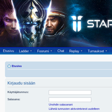
Etusivu
Chat
Ladder
Foorumi
Replay
Turnaukset
Etusivu
Kirjaudu sisään
Käyttäjätunnus:
Salasana:
Unohdin salasanani
Lähetä tunnusten aktivointiviesti uudelleen