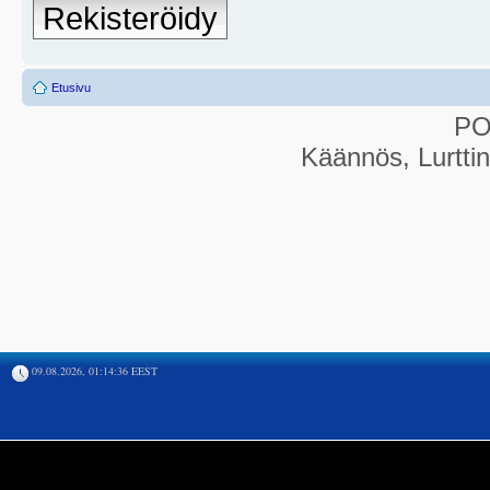
Rekisteröidy
Etusivu
P
Käännös, Lurtti
09.08.2026, 01:14:36 EEST