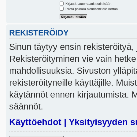
Kirjaudu automaattisesti sisään.
Piilota paikalla olemiseni tällä kertaa
REKISTERÖIDY
Sinun täytyy ensin rekisteröityä, j
Rekisteröityminen vie vain hetken
mahdollisuuksia. Sivuston ylläpit
rekisteröityneille käyttäjille. Mui
käytännöt ennen kirjautumista. 
säännöt.
Käyttöehdot
|
Yksityisyyden s