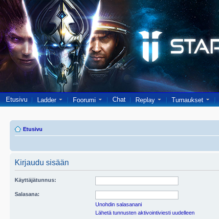
Etusivu
Chat
Ladder
Foorumi
Replay
Turnaukset
Etusivu
Kirjaudu sisään
Käyttäjätunnus:
Salasana:
Unohdin salasanani
Lähetä tunnusten aktivointiviesti uudelleen