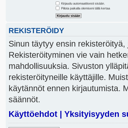
Kirjaudu automaattisesti sisään.
Piilota paikalla olemiseni tällä kertaa
REKISTERÖIDY
Sinun täytyy ensin rekisteröityä, j
Rekisteröityminen vie vain hetken
mahdollisuuksia. Sivuston ylläpit
rekisteröityneille käyttäjille. Mui
käytännöt ennen kirjautumista. 
säännöt.
Käyttöehdot
|
Yksityisyyden s