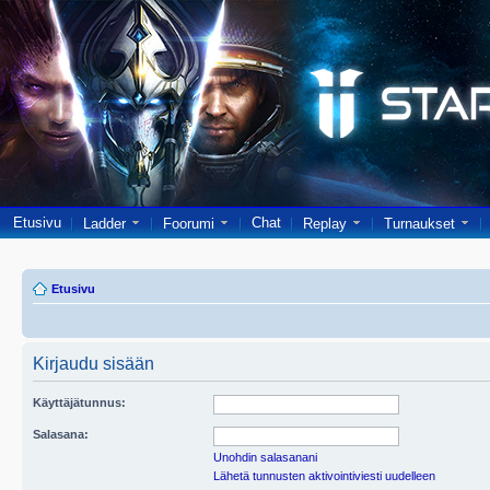
Etusivu
Chat
Ladder
Foorumi
Replay
Turnaukset
Etusivu
Kirjaudu sisään
Käyttäjätunnus:
Salasana:
Unohdin salasanani
Lähetä tunnusten aktivointiviesti uudelleen