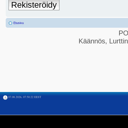
Rekisteröidy
Etusivu
P
Käännös, Lurtti
07.08.2026, 07:50:22 EEST