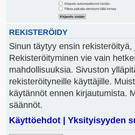
Kirjaudu automaattisesti sisään.
Piilota paikalla olemiseni tällä kertaa
REKISTERÖIDY
Sinun täytyy ensin rekisteröityä, j
Rekisteröityminen vie vain hetken
mahdollisuuksia. Sivuston ylläpit
rekisteröityneille käyttäjille. Mui
käytännöt ennen kirjautumista. 
säännöt.
Käyttöehdot
|
Yksityisyyden s