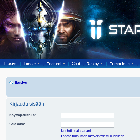
Etusivu
Chat
Ladder
Foorumi
Replay
Turnaukset
Etusivu
Kirjaudu sisään
Käyttäjätunnus:
Salasana:
Unohdin salasanani
Lähetä tunnusten aktivointiviesti uudelleen