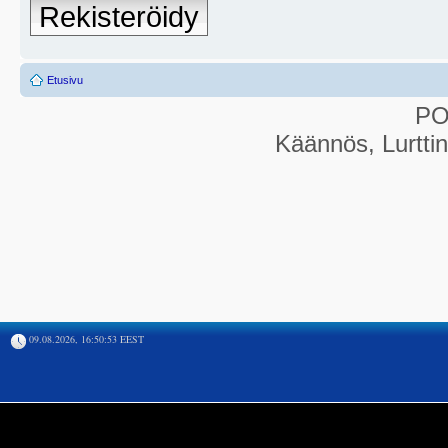
Rekisteröidy
Etusivu
P
Käännös, Lurtti
09.08.2026, 16:50:53 EEST