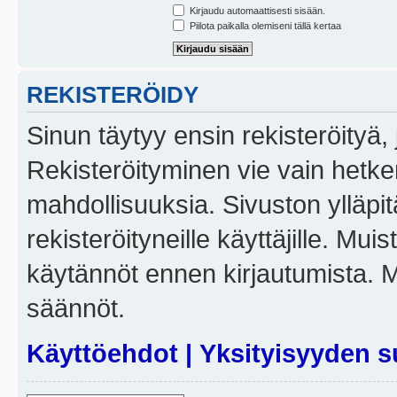
Kirjaudu automaattisesti sisään.
Piilota paikalla olemiseni tällä kertaa
REKISTERÖIDY
Sinun täytyy ensin rekisteröityä, j
Rekisteröityminen vie vain hetken
mahdollisuuksia. Sivuston ylläpit
rekisteröityneille käyttäjille. Mui
käytännöt ennen kirjautumista. 
säännöt.
Käyttöehdot
|
Yksityisyyden s