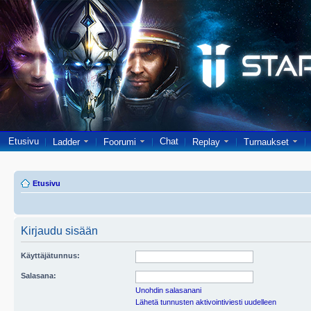
Etusivu
Chat
Ladder
Foorumi
Replay
Turnaukset
Etusivu
Kirjaudu sisään
Käyttäjätunnus:
Salasana:
Unohdin salasanani
Lähetä tunnusten aktivointiviesti uudelleen