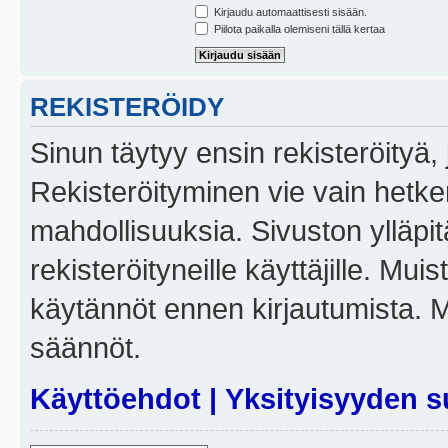
Kirjaudu automaattisesti sisään.
Piilota paikalla olemiseni tällä kertaa
REKISTERÖIDY
Sinun täytyy ensin rekisteröityä, j
Rekisteröityminen vie vain hetken
mahdollisuuksia. Sivuston ylläpit
rekisteröityneille käyttäjille. Mui
käytännöt ennen kirjautumista. 
säännöt.
Käyttöehdot
|
Yksityisyyden s