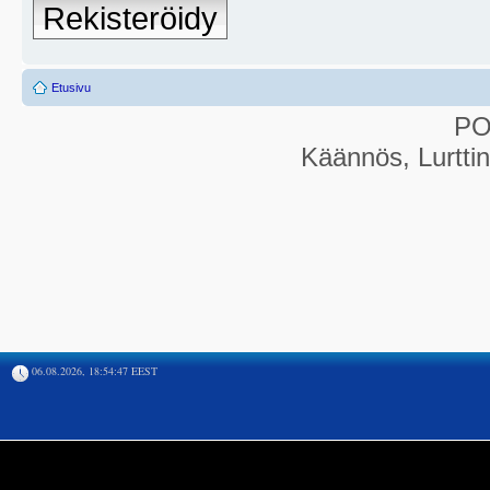
Rekisteröidy
Etusivu
P
Käännös, Lurtti
06.08.2026, 18:54:47 EEST