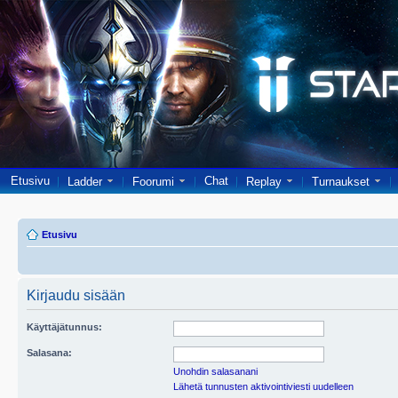
Etusivu
Chat
Ladder
Foorumi
Replay
Turnaukset
Etusivu
Kirjaudu sisään
Käyttäjätunnus:
Salasana:
Unohdin salasanani
Lähetä tunnusten aktivointiviesti uudelleen