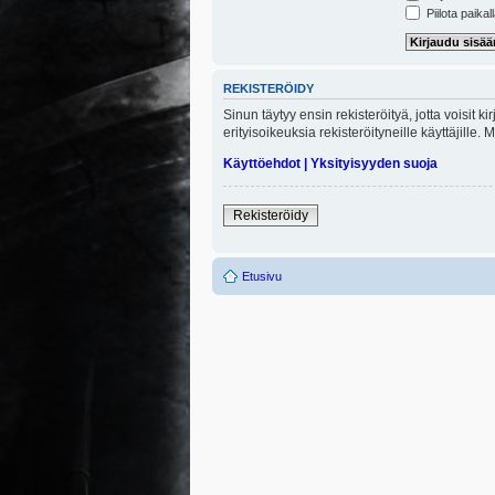
Piilota paikal
REKISTERÖIDY
Sinun täytyy ensin rekisteröityä, jotta voisit 
erityisoikeuksia rekisteröityneille käyttäjill
Käyttöehdot
|
Yksityisyyden suoja
Rekisteröidy
Etusivu