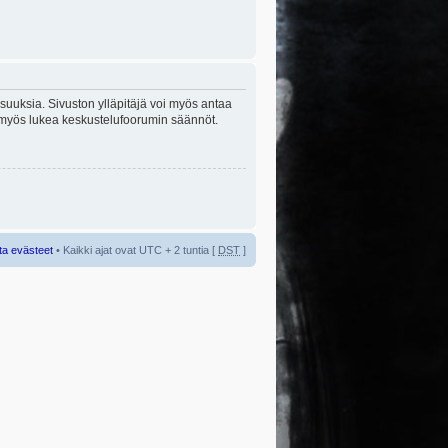
lisuuksia. Sivuston ylläpitäjä voi myös antaa
sta myös lukea keskustelufoorumin säännöt.
ta evästeet
• Kaikki ajat ovat UTC + 2 tuntia [
DST
]