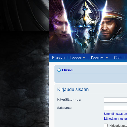
Etusivu
Chat
Ladder
Foorumi
Etusivu
Kirjaudu sisään
Käyttäjätunnus:
Salasana:
Unohdin salasan
Lähetä tunnusten 
Kirjaudu auto