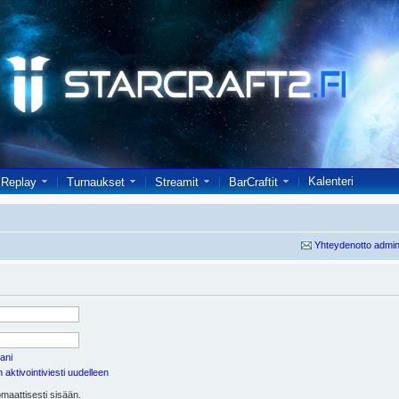
Kalenteri
Replay
Turnaukset
Streamit
BarCraftit
Yhteydenotto admin
ani
aktivointiviesti uudelleen
maattisesti sisään.