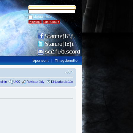
Muista minut
Sponsorit
Yhteydenotto
eihin
UKK
Rekisteröidy
Kirjaudu sisään