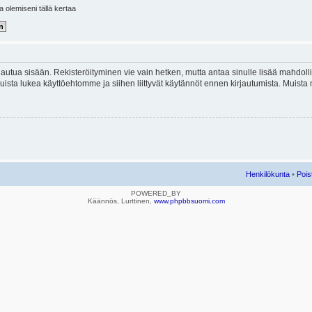
la olemiseni tällä kertaa
kirjautua sisään. Rekisteröityminen vie vain hetken, mutta antaa sinulle lisää mahdol
e. Muista lukea käyttöehtomme ja siihen liittyvät käytännöt ennen kirjautumista. Mui
Henkilökunta
•
Pois
POWERED_BY
Käännös, Lurttinen,
www.phpbbsuomi.com