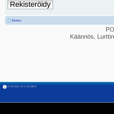
Rekisteröidy
Etusivu
P
Käännös, Lurtti
07.08.2026, 05:31:20 EEST