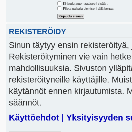
Kirjaudu automaattisesti sisään.
Piilota paikalla olemiseni tällä kertaa
REKISTERÖIDY
Sinun täytyy ensin rekisteröityä, j
Rekisteröityminen vie vain hetken
mahdollisuuksia. Sivuston ylläpit
rekisteröityneille käyttäjille. Mui
käytännöt ennen kirjautumista. 
säännöt.
Käyttöehdot
|
Yksityisyyden s