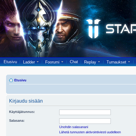
Etusivu
Chat
Ladder
Foorumi
Replay
Turnaukset
Etusivu
Kirjaudu sisään
Käyttäjätunnus:
Salasana:
Unohdin salasanani
Lähetä tunnusten aktivointiviesti uudelleen