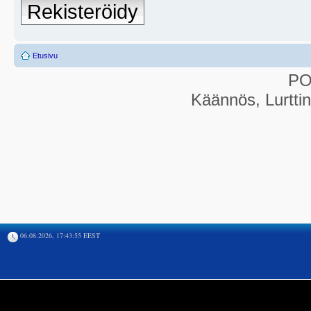
Rekisteröidy
Etusivu
P
Käännös, Lurtti
06.08.2026, 17:43:55 EEST