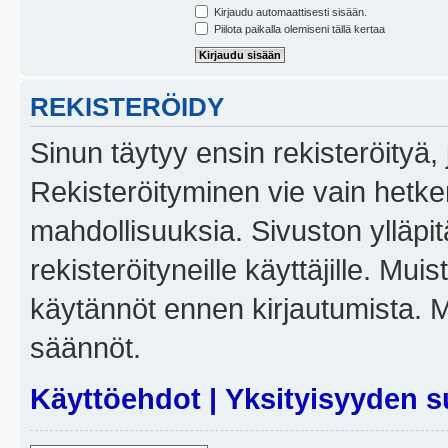
Kirjaudu automaattisesti sisään.
Piilota paikalla olemiseni tällä kertaa
REKISTERÖIDY
Sinun täytyy ensin rekisteröityä, j
Rekisteröityminen vie vain hetken
mahdollisuuksia. Sivuston ylläpit
rekisteröityneille käyttäjille. Mui
käytännöt ennen kirjautumista. 
säännöt.
Käyttöehdot
|
Yksityisyyden s