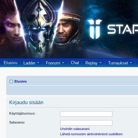
Etusivu
Chat
Ladder
Foorumi
Replay
Turnaukset
Etusivu
Kirjaudu sisään
Käyttäjätunnus:
Salasana:
Unohdin salasanani
Lähetä tunnusten aktivointiviesti uudelleen