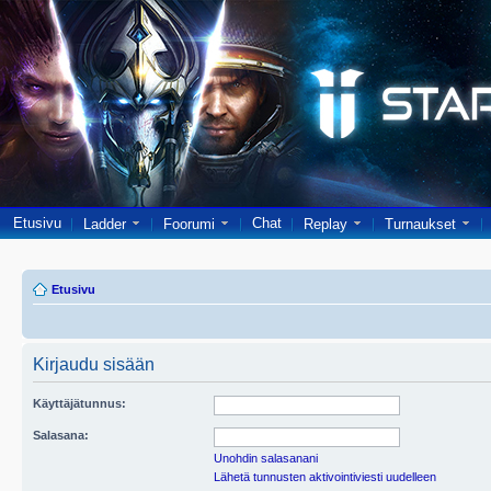
Etusivu
Chat
Ladder
Foorumi
Replay
Turnaukset
Etusivu
Kirjaudu sisään
Käyttäjätunnus:
Salasana:
Unohdin salasanani
Lähetä tunnusten aktivointiviesti uudelleen