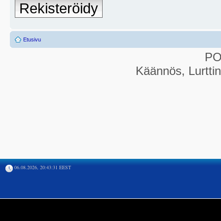
Rekisteröidy
Etusivu
P
Käännös, Lurtti
06.08.2026, 20:43:31 EEST