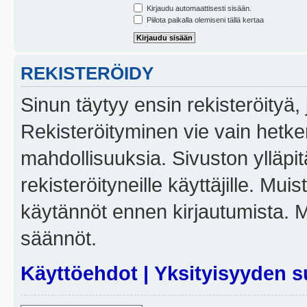
Kirjaudu automaattisesti sisään.
Piilota paikalla olemiseni tällä kertaa
REKISTERÖIDY
Sinun täytyy ensin rekisteröityä, j
Rekisteröityminen vie vain hetken
mahdollisuuksia. Sivuston ylläpit
rekisteröityneille käyttäjille. Mui
käytännöt ennen kirjautumista. 
säännöt.
Käyttöehdot
|
Yksityisyyden s