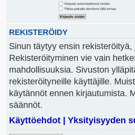
Kirjaudu automaattisesti sisään.
Piilota paikalla olemiseni tällä kertaa
REKISTERÖIDY
Sinun täytyy ensin rekisteröityä, j
Rekisteröityminen vie vain hetken
mahdollisuuksia. Sivuston ylläpit
rekisteröityneille käyttäjille. Mui
käytännöt ennen kirjautumista. 
säännöt.
Käyttöehdot
|
Yksityisyyden s