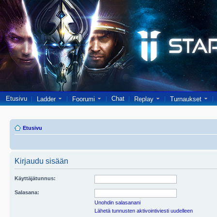
Etusivu
Chat
Ladder
Foorumi
Replay
Turnaukset
Etusivu
Kirjaudu sisään
Käyttäjätunnus:
Salasana:
Unohdin salasanani
Lähetä tunnusten aktivointiviesti uudelleen