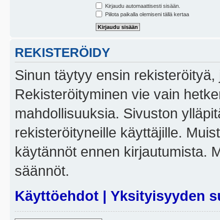
Kirjaudu automaattisesti sisään.
Piilota paikalla olemiseni tällä kertaa
REKISTERÖIDY
Sinun täytyy ensin rekisteröityä, j
Rekisteröityminen vie vain hetken
mahdollisuuksia. Sivuston ylläpit
rekisteröityneille käyttäjille. Mui
käytännöt ennen kirjautumista. 
säännöt.
Käyttöehdot
|
Yksityisyyden s