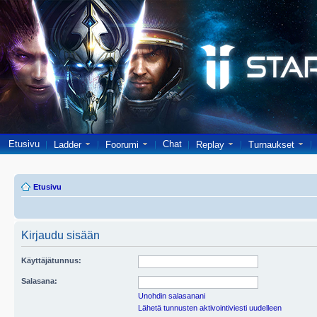
Etusivu
Chat
Ladder
Foorumi
Replay
Turnaukset
Etusivu
Kirjaudu sisään
Käyttäjätunnus:
Salasana:
Unohdin salasanani
Lähetä tunnusten aktivointiviesti uudelleen