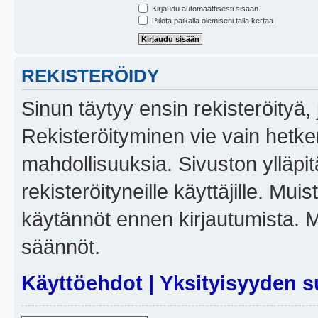
Kirjaudu automaattisesti sisään.
Piilota paikalla olemiseni tällä kertaa
REKISTERÖIDY
Sinun täytyy ensin rekisteröityä, j
Rekisteröityminen vie vain hetken
mahdollisuuksia. Sivuston ylläpit
rekisteröityneille käyttäjille. Mui
käytännöt ennen kirjautumista. 
säännöt.
Käyttöehdot
|
Yksityisyyden s