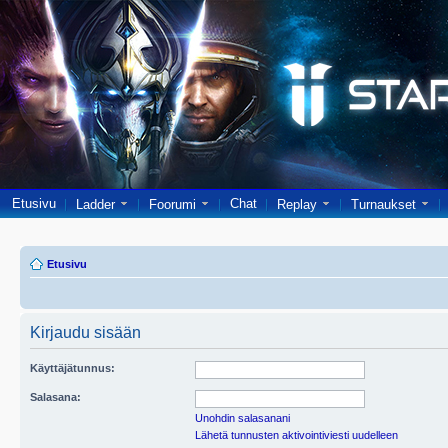
Etusivu
Chat
Ladder
Foorumi
Replay
Turnaukset
Etusivu
Kirjaudu sisään
Käyttäjätunnus:
Salasana:
Unohdin salasanani
Lähetä tunnusten aktivointiviesti uudelleen