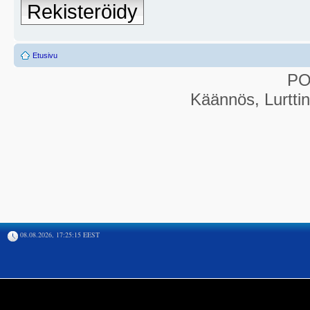
Rekisteröidy
Etusivu
P
Käännös, Lurtti
08.08.2026, 17:25:15 EEST