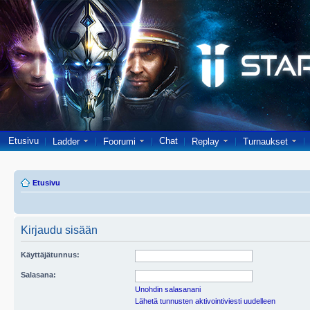
Etusivu
Chat
Ladder
Foorumi
Replay
Turnaukset
Etusivu
Kirjaudu sisään
Käyttäjätunnus:
Salasana:
Unohdin salasanani
Lähetä tunnusten aktivointiviesti uudelleen