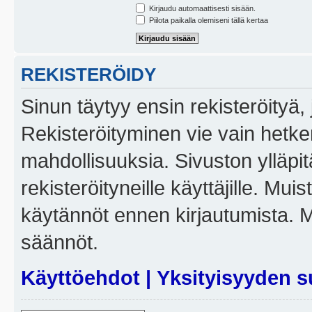
Kirjaudu automaattisesti sisään.
Piilota paikalla olemiseni tällä kertaa
REKISTERÖIDY
Sinun täytyy ensin rekisteröityä, j
Rekisteröityminen vie vain hetken
mahdollisuuksia. Sivuston ylläpit
rekisteröityneille käyttäjille. Mui
käytännöt ennen kirjautumista. 
säännöt.
Käyttöehdot
|
Yksityisyyden s