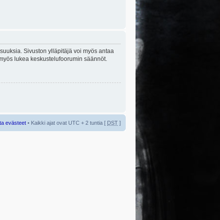
lisuuksia. Sivuston ylläpitäjä voi myös antaa
sta myös lukea keskustelufoorumin säännöt.
ta evästeet
• Kaikki ajat ovat UTC + 2 tuntia [
DST
]