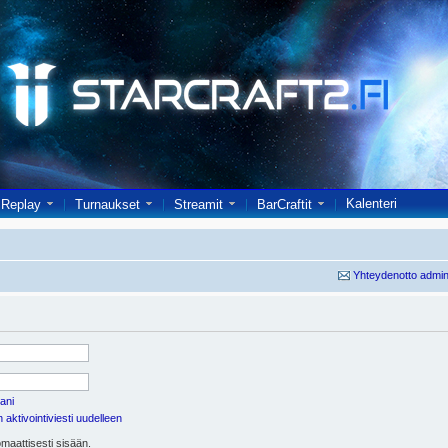
Kalenteri
Replay
Turnaukset
Streamit
BarCraftit
Yhteydenotto admin
ani
aktivointiviesti uudelleen
maattisesti sisään.