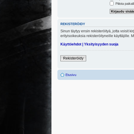
Piilota paikal
REKISTERÖIDY
Sinun täytyy ensin rekisteröityä, jotta voisit 
erityisoikeuksia rekisteröityneille käyttäjill
Käyttöehdot
|
Yksityisyyden suoja
Rekisteröidy
Etusivu