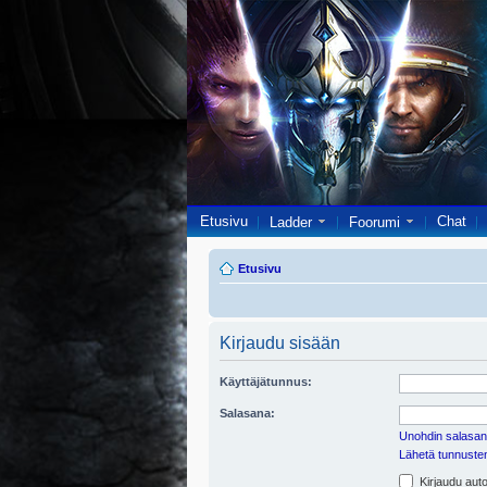
Etusivu
Chat
Ladder
Foorumi
Etusivu
Kirjaudu sisään
Käyttäjätunnus:
Salasana:
Unohdin salasan
Lähetä tunnusten 
Kirjaudu auto