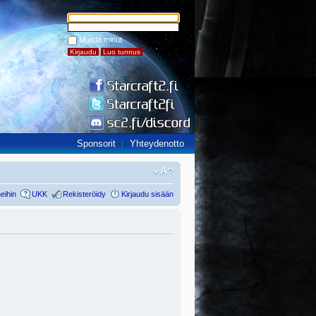
Muista minut
Sponsorit
Yhteydenotto
eihin
UKK
Rekisteröidy
Kirjaudu sisään