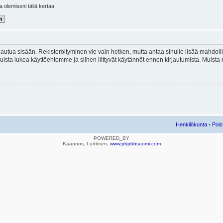
la olemiseni tällä kertaa
kirjautua sisään. Rekisteröityminen vie vain hetken, mutta antaa sinulle lisää mahdol
e. Muista lukea käyttöehtomme ja siihen liittyvät käytännöt ennen kirjautumista. Mui
Henkilökunta
•
Pois
POWERED_BY
Käännös, Lurttinen,
www.phpbbsuomi.com