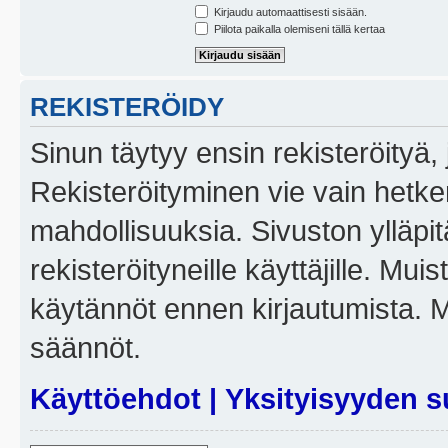
Kirjaudu automaattisesti sisään.
Piilota paikalla olemiseni tällä kertaa
REKISTERÖIDY
Sinun täytyy ensin rekisteröityä, j
Rekisteröityminen vie vain hetken
mahdollisuuksia. Sivuston ylläpit
rekisteröityneille käyttäjille. Mui
käytännöt ennen kirjautumista. 
säännöt.
Käyttöehdot
|
Yksityisyyden s