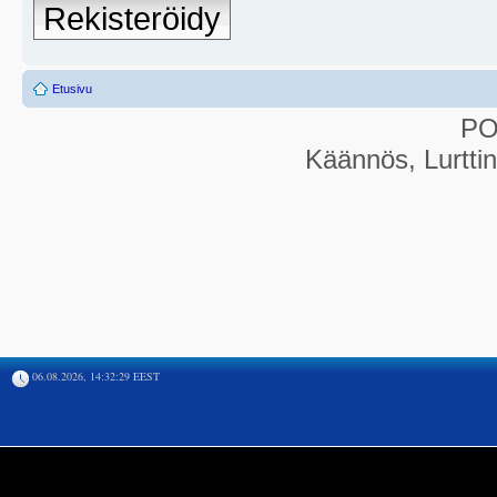
Rekisteröidy
Etusivu
P
Käännös, Lurtti
06.08.2026, 14:32:29 EEST