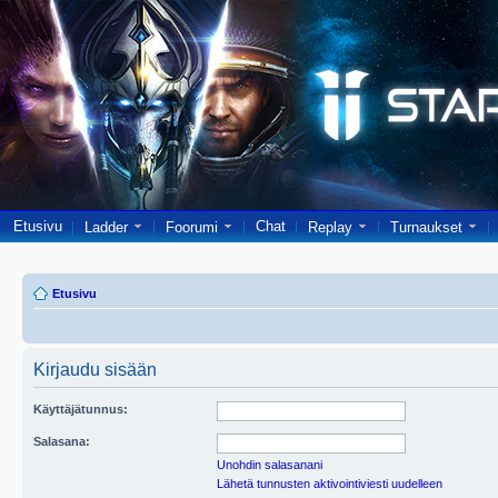
Etusivu
Chat
Ladder
Foorumi
Replay
Turnaukset
Etusivu
Kirjaudu sisään
Käyttäjätunnus:
Salasana:
Unohdin salasanani
Lähetä tunnusten aktivointiviesti uudelleen