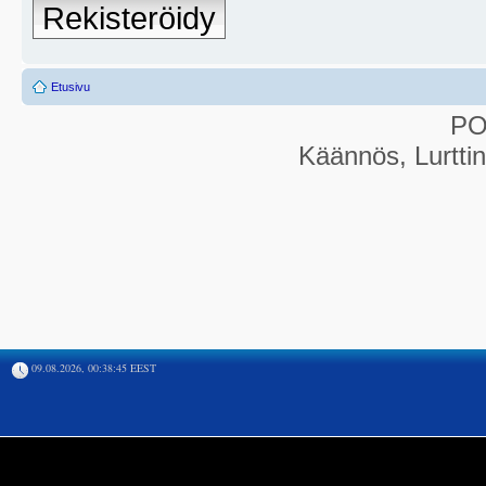
Rekisteröidy
Etusivu
P
Käännös, Lurtti
09.08.2026, 00:38:45 EEST