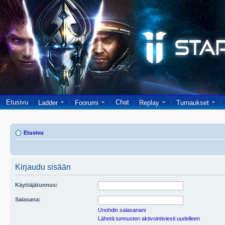
Etusivu
Chat
Ladder
Foorumi
Replay
Turnaukset
Etusivu
Kirjaudu sisään
Käyttäjätunnus:
Salasana:
Unohdin salasanani
Lähetä tunnusten aktivointiviesti uudelleen