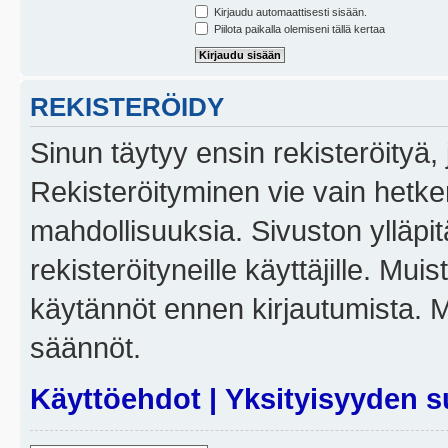
Kirjaudu automaattisesti sisään.
Piilota paikalla olemiseni tällä kertaa
REKISTERÖIDY
Sinun täytyy ensin rekisteröityä, j
Rekisteröityminen vie vain hetken
mahdollisuuksia. Sivuston ylläpit
rekisteröityneille käyttäjille. Mui
käytännöt ennen kirjautumista. 
säännöt.
Käyttöehdot
|
Yksityisyyden s