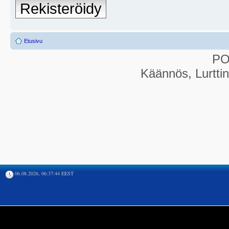
Rekisteröidy
Etusivu
P
Käännös, Lurtti
06.08.2026, 06:37:44 EEST