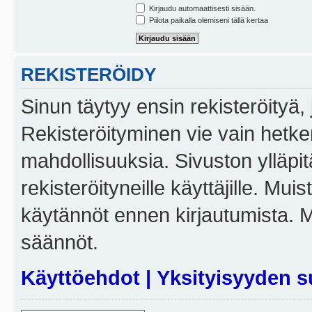
Kirjaudu automaattisesti sisään.
Piilota paikalla olemiseni tällä kertaa
REKISTERÖIDY
Sinun täytyy ensin rekisteröityä, j
Rekisteröityminen vie vain hetken
mahdollisuuksia. Sivuston ylläpit
rekisteröityneille käyttäjille. Mui
käytännöt ennen kirjautumista. 
säännöt.
Käyttöehdot
|
Yksityisyyden s