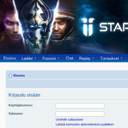
Etusivu
Chat
Ladder
Foorumi
Replay
Turnaukset
Etusivu
Kirjaudu sisään
Käyttäjätunnus:
Salasana:
Unohdin salasanani
Lähetä tunnusten aktivointiviesti uudelleen