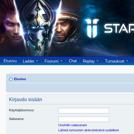
Etusivu
Chat
Ladder
Foorumi
Replay
Turnaukset
Etusivu
Kirjaudu sisään
Käyttäjätunnus:
Salasana:
Unohdin salasanani
Lähetä tunnusten aktivointiviesti uudelleen