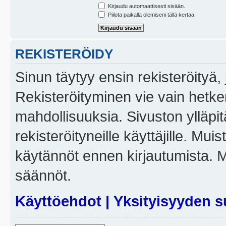
Kirjaudu automaattisesti sisään.
Piilota paikalla olemiseni tällä kertaa
REKISTERÖIDY
Sinun täytyy ensin rekisteröityä, j
Rekisteröityminen vie vain hetken
mahdollisuuksia. Sivuston ylläpit
rekisteröityneille käyttäjille. Mui
käytännöt ennen kirjautumista. 
säännöt.
Käyttöehdot
|
Yksityisyyden s