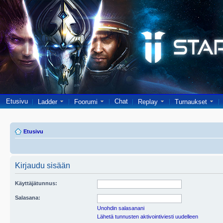
Etusivu
Chat
Ladder
Foorumi
Replay
Turnaukset
Etusivu
Kirjaudu sisään
Käyttäjätunnus:
Salasana:
Unohdin salasanani
Lähetä tunnusten aktivointiviesti uudelleen