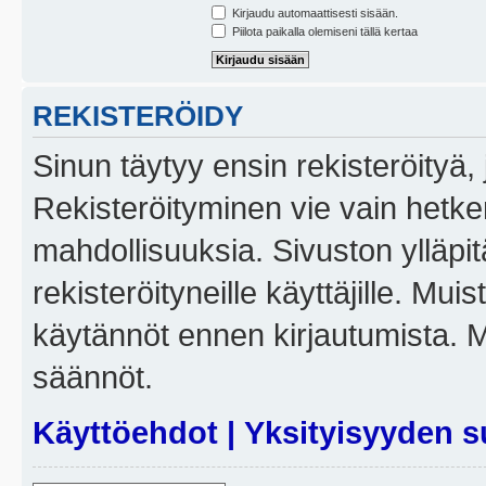
Kirjaudu automaattisesti sisään.
Piilota paikalla olemiseni tällä kertaa
REKISTERÖIDY
Sinun täytyy ensin rekisteröityä, j
Rekisteröityminen vie vain hetken
mahdollisuuksia. Sivuston ylläpit
rekisteröityneille käyttäjille. Mui
käytännöt ennen kirjautumista. 
säännöt.
Käyttöehdot
|
Yksityisyyden s