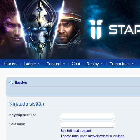
Etusivu
Chat
Ladder
Foorumi
Replay
Turnaukset
Etusivu
Kirjaudu sisään
Käyttäjätunnus:
Salasana:
Unohdin salasanani
Lähetä tunnusten aktivointiviesti uudelleen