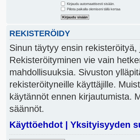
Kirjaudu automaattisesti sisään.
Piilota paikalla olemiseni tällä kertaa
REKISTERÖIDY
Sinun täytyy ensin rekisteröityä, j
Rekisteröityminen vie vain hetken
mahdollisuuksia. Sivuston ylläpit
rekisteröityneille käyttäjille. Mui
käytännöt ennen kirjautumista. 
säännöt.
Käyttöehdot
|
Yksityisyyden s